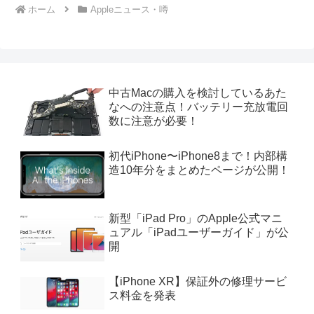
ホーム
Appleニュース・噂
中古Macの購入を検討しているあた
なへの注意点！バッテリー充放電回
数に注意が必要！
初代iPhone〜iPhone8まで！内部構
造10年分をまとめたページが公開！
新型「iPad Pro」のApple公式マニ
ュアル「iPadユーザーガイド」が公
開
【iPhone XR】保証外の修理サービ
ス料金を発表