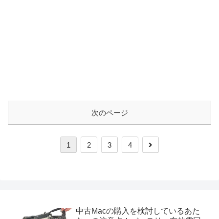
次のページ
次
1
2
3
4
へ
中古Macの購入を検討しているあた