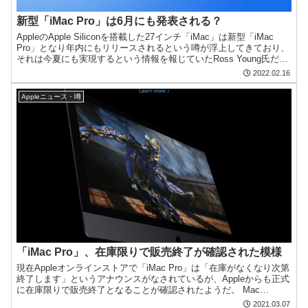
新型「iMac Pro」は6月にも発表される？
AppleのApple Siliconを搭載した27インチ「iMac」は新型「iMac
Pro」となり年内にもリリースされるという噂が浮上してきており、
それは今夏にも実現するという情報を報じていたRoss Young氏だ
が、最新の情報では今...
2022.02.16
Appleニュース・噂
「iMac Pro」、在庫限りで販売終了が確認された模様
現在Appleオンラインストアで「iMac Pro」は「在庫がなくなり次第
終了します」というアナウンスがなされているが、Appleからも正式
に在庫限りで販売終了となることが確認されたようだ。 Mac
RumorsがAppleに確認したところ...
2021.03.07