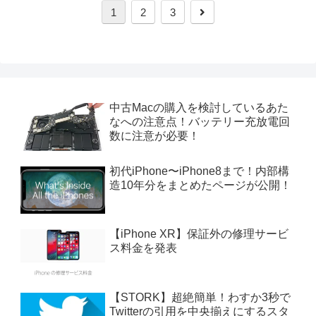
次
1
2
3
へ
中古Macの購入を検討しているあた
なへの注意点！バッテリー充放電回
数に注意が必要！
初代iPhone〜iPhone8まで！内部構
造10年分をまとめたページが公開！
【iPhone XR】保証外の修理サービ
ス料金を発表
【STORK】超絶簡単！わすか3秒で
Twitterの引用を中央揃えにするスタ