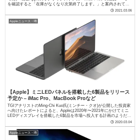
を確認すると「在庫がなくなり次第終了します。」と案内されてお
り、CTOでの注文はすでに終了し...
2021.03.06
Appleニュース・噂
【Apple】ミニLEDパネルを搭載した6製品をリリース
予定か – iMac Pro、MacBook Proなど
TGIアナリストのMing-Chi Kuo氏(ミンチー・クオ)が公開した投資家
へ向けたレポートによると、Appleは2020年〜2021年にかけてミニ
LEDディスプレイを搭載した6製品を市場へ投入する計画のようだ、
と報告している。 TGIア...
2020.03.04
Appleニュース・噂