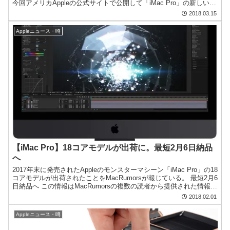
今回アメリカAppleの公式サイトで公開して「iMac Pro」の新しいプ
ロモーションページで...
2018.03.15
Appleニュース・噂
【iMac Pro】18コアモデルが出荷に。最短2月6日納品
へ
2017年末に発売されたAppleのモンスターマシーン「iMac Pro」の18
コアモデルが出荷されたことをMacRumorsが報じている。 最短2月6
日納品へ この情報はMacRumorsの複数の読者から提供された情報と
のことで、「iMa...
2018.02.01
Appleニュース・噂