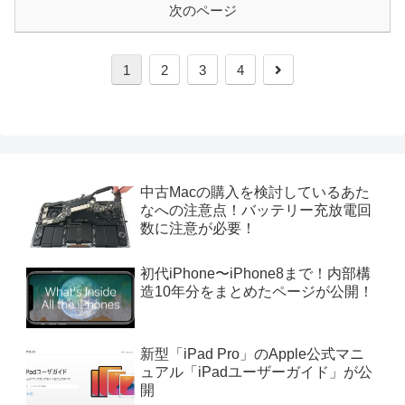
次のページ
次
1
2
3
4
へ
中古Macの購入を検討しているあた
なへの注意点！バッテリー充放電回
数に注意が必要！
初代iPhone〜iPhone8まで！内部構
造10年分をまとめたページが公開！
新型「iPad Pro」のApple公式マニ
ュアル「iPadユーザーガイド」が公
開