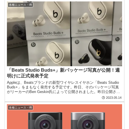
各種ニュース・噂
「Beats Studio Buds+」新パッケージ写真が公開！週
明けに正式発表予定
Appleは、Beatsブランドの新型ワイヤレスイヤホン「Beats Studio
Buds+」をまもなく発売する予定です。昨日、そのパッケージ写真
がリーカーのBen Geskin氏によって公開されました。昨日公開され
たのはスケルトンモデル...
2023.05.14
各種ニュース・噂