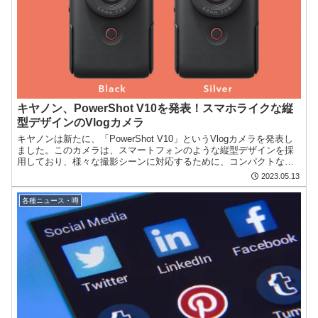
キヤノン、PowerShot V10を発表！スマホライクな縦
型デザインのVlogカメラ
キヤノンは新たに、「PowerShot V10」というVlogカメラを発表し
ました。このカメラは、スマートフォンのような縦型デザインを採
用しており、様々な撮影シーンに対応するために、コンパクトなボ
ディに1.0型CMOSセンサーや大口径マイク...
2023.05.13
各種ニュース・噂